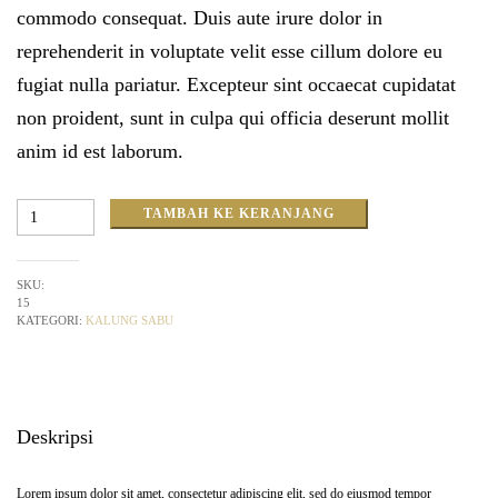
commodo consequat. Duis aute irure dolor in
reprehenderit in voluptate velit esse cillum dolore eu
fugiat nulla pariatur. Excepteur sint occaecat cupidatat
non proident, sunt in culpa qui officia deserunt mollit
anim id est laborum.
Kuantitas
TAMBAH KE KERANJANG
Kalung
Sabu
SKU:
15
KATEGORI:
KALUNG SABU
Deskripsi
Lorem ipsum dolor sit amet, consectetur adipiscing elit, sed do eiusmod tempor