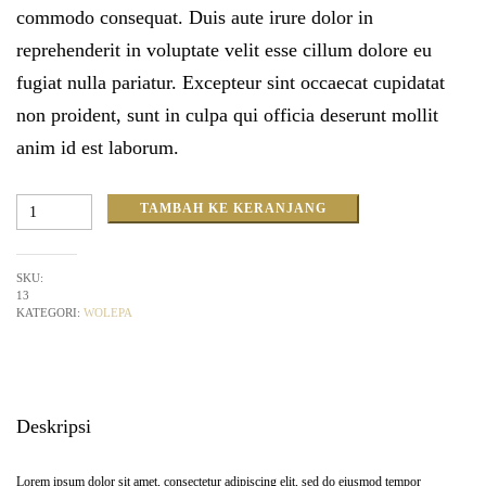
commodo consequat. Duis aute irure dolor in
reprehenderit in voluptate velit esse cillum dolore eu
fugiat nulla pariatur. Excepteur sint occaecat cupidatat
non proident, sunt in culpa qui officia deserunt mollit
anim id est laborum.
Kuantitas
TAMBAH KE KERANJANG
Wolepa
SKU:
13
KATEGORI:
WOLEPA
Deskripsi
Lorem ipsum dolor sit amet, consectetur adipiscing elit, sed do eiusmod tempor